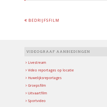
Bericht
BEDRIJFSFILM
navigatie
VIDEOGRAAF AANBIEDINGEN
Livestream
Video reportages op locatie
Huwelijksreportages
Groepsfilm
Uitvaartfilm
Sportvideo