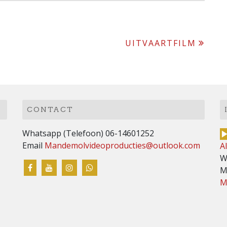
UITVAARTFILM
CONTACT
Whatsapp (Telefoon) 06-14601252
Email
Mandemolvideoproducties@outlook.com
A
W
M
M