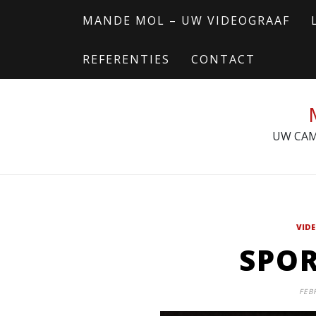
Skip
MANDE MOL – UW VIDEOGRAAF
to
content
REFERENTIES
CONTACT
UW CAM
VID
SPO
FEB